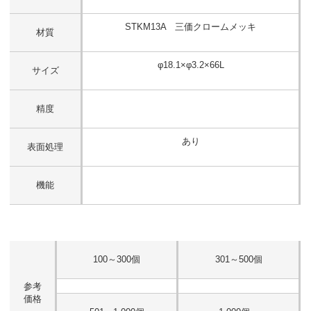
STKM13A 三価クロームメッキ
材質
φ18.1×φ3.2×66L
サイズ
精度
あり
表面処理
機能
100～300個
301～500個
参考
価格