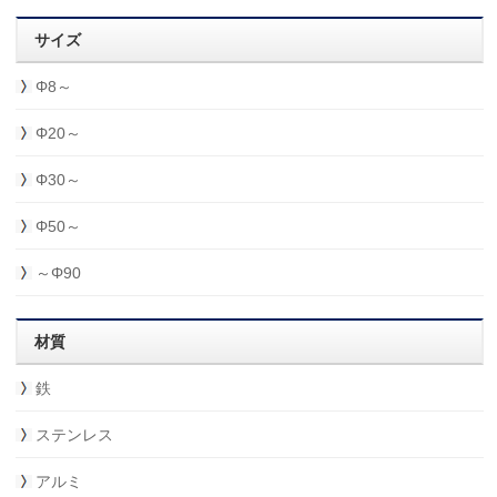
サイズ
Φ8～
Φ20～
Φ30～
Φ50～
～Φ90
材質
鉄
ステンレス
アルミ